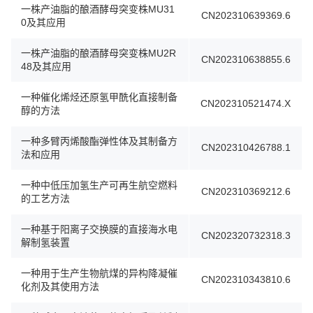
一株产油脂的酿酒酵母突变株MU31
CN202310639369.6
0及其应用
一株产油脂的酿酒酵母突变株MU2R
CN202310638855.6
48及其应用
一种催化烯烃还原氢甲酰化直接制备
CN202310521474.X
醇的方法
一种多臂丙烯酸酯弹性体及其制备方
CN202310426788.1
法和应用
一种中低压加氢生产可再生航空燃料
CN202310369212.6
的工艺方法
一种基于阳离子交换膜的直接海水电
CN202320732318.3
解制氢装置
一种用于生产生物航煤的异构降凝催
CN202310343810.6
化剂及其使用方法