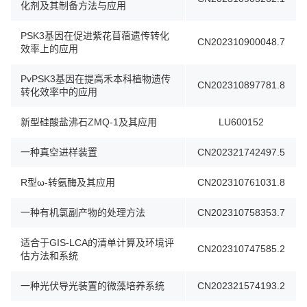
化剂及其制备方法与应用
PSK3基因在促进紫花苜蓿遗传转化
CN202310900048.7
效率上的应用
PvPSK3基因在提高禾本科植物遗传
CN202310897781.8
转化效率中的应用
新型硅酸盐沸石ZMQ-1及其应用
LU600152
一种真空进样装置
CN202321742497.5
R型ω-转氨酶及其应用
CN202310761031.8
一种有机氯副产物的处理方法
CN202310758353.7
适合于GIS-LCA的清单计算及环境评
CN202310747585.2
估方法和系统
一种光伏导光装置的微藻培养系统
CN202321574193.2