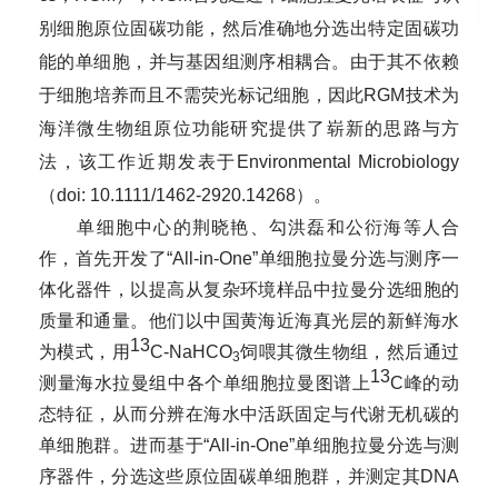
别细胞原位固碳功能，然后准确地分选出特定固碳功
能的单细胞，并与基因组测序相耦合。由于其不依赖
于细胞培养而且不需荧光标记细胞，因此
RGM
技术为
海洋微生物组原位功能研究提供了崭新的思路与方
法，该工作近期发表于
Environmental Microbiology
（
doi: 10.1111/1462-2920.14268
）。
单细胞中心的荆晓艳、勾洪磊和公衍海等人合
作，首先开发了“
All-in-One
”单细胞拉曼分选与测序一
体化器件，以提高从复杂环境样品中拉曼分选细胞的
质量和通量。他们以中国黄海近海真光层的新鲜海水
13
为模式，用
C-NaHCO
饲喂其微生物组，然后通过
3
13
测量海水拉曼组中各个单细胞拉曼图谱上
C
峰的动
态特征，从而分辨在海水中活跃固定与代谢无机碳的
单细胞群。进而基于“
All-in-One
”单细胞拉曼分选与测
序器件，分选这些原位固碳单细胞群，并测定其
DNA