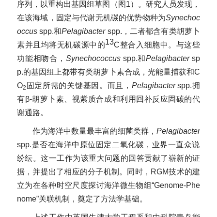
序列，以重构出基因组草图（图1）。研究人员发现，
在该海域，固定与代谢无机碳的优势物种为
Synechoc
occus
spp.
和
Pelagibacter
spp.，
二者都含有类胡萝卜
13
素并且均将无机碳源中的
C
整合入细胞中。与这些
功能相吻合，
Synechococcus
spp.
和
Pelagibacter
sp
p.
的基因组上都带有类胡萝卜素合成，光能量捕获和
C
O
固定所需的关键基因。而且，
Pelagibacter
spp.
拥
2
有
β-
胡萝卜素、视紫质合成和利用回补反应固碳的代
谢通路。
作为海洋中数量最丰富的细菌类群，
Pelagibacter
spp.
是否在海洋中原位固定二氧化碳，业界一直众说
纷纭。这一工作为该重大问题的回答贡献了崭新的证
据，并提出了相应的分子机制。同时，
RGM
技术的建
立为在各种时空尺度探讨海洋微生物组“
Genome-Phe
nome
”关联机制，奠定了方法学基础。