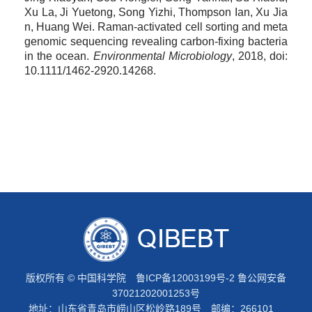
Xu La, Ji Yuetong, Song Yizhi, Thompson Ian, Xu Jia
n, Huang Wei. Raman-activated cell sorting and meta
genomic sequencing revealing carbon-fixing bacteria
in the ocean.
Environmental Microbiology
, 2018, doi:
10.1111/1462-2920.14268.
版权所有 © 中国科学院
鲁ICP备12003199号-2
鲁公网安备
37021202001253号
地址：山东省青岛市崂山区松岭路189号 邮编：266101