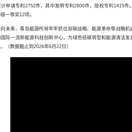
计申请专利2752件，其中发明专利2600件，授权专利141
级一等奖12项。
面向未来，青岛能源所将牢牢抓住双碳战略、能源革命等战略机
的国际一流新能源科技创新中心，为绿色低碳转型和能源清洁发
。（数据截止到2026年6月22日）