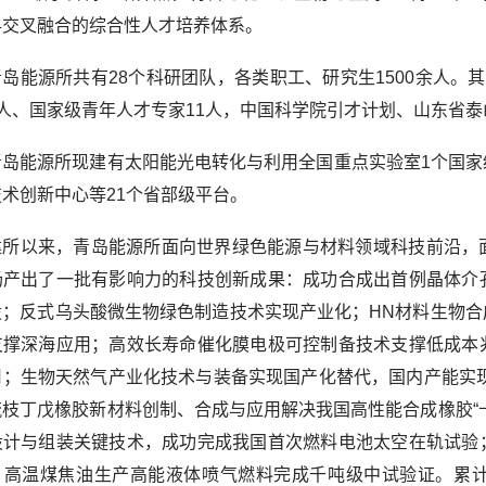
科交叉融合的综合性人才培养体系。
青岛能源所共有28个科研团队，各类职工、研究生1500余人。
人、国家级青年人才专家11人，中国科学院引才计划、山东省泰
青岛能源所现建有太阳能光电转化与利用全国重点实验室1个国
术创新中心等21个省部级平台。
建所以来，青岛能源所面向世界绿色能源与材料领域科技前沿，
场产出了一批有影响力的科技创新成果：成功合成出首例晶体介
设；反式乌头酸微生物绿色制造技术实现产业化；HN材料生物
支撑深海应用；高效长寿命催化膜电极可控制备技术支撑低成本
用；生物天然气产业化技术与装备实现国产化替代，国内产能实
梳枝丁戊橡胶新材料创制、合成与应用解决我国高性能合成橡胶“
设计与组装关键技术，成功完成我国首次燃料电池太空在轨试验
；高温煤焦油生产高能液体喷气燃料完成千吨级中试验证。累计竞争