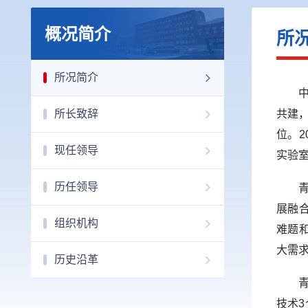
概况简介
所
所况简介
所长致辞
共建，
位。
现任领导
实验室
历任领导
展融
组织机构
难题
大需
历史沿革
技术