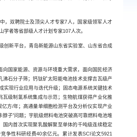
其中，双聘院士及顶尖人才专家7人，国家级领军人才
山学者等省部级人才计划专家107人次。
家级创新平台，青岛新能源山东省实验室、山东省合成
面向国家能源、资源与环境重大需求，面向国民经济
孔沸石分子筛；钙钛矿太阳能电池技术支撑吉瓦级产
合成实现行业应用与迭代升级；固态电源系统关键技术
兆瓦级制氢系统集成与示范；生物航煤获得产业化推
现亿方/年；高通量单细胞检测平台及分析仪实现产业
卡脖子”问题；宇航级燃料电池突破高可靠燃料电池堆
；国内首次实现聚乳酸解聚至单体的千吨级连续稳定
性科研经费40余亿元。累计发表SCI论文5921