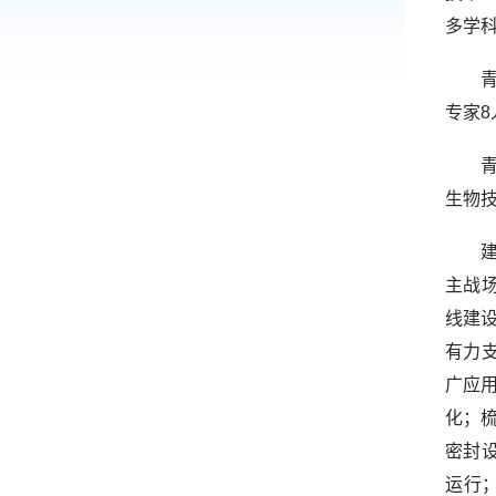
多学
专家8
生物技
主战
线建
有力
广应
化；
密封
运行