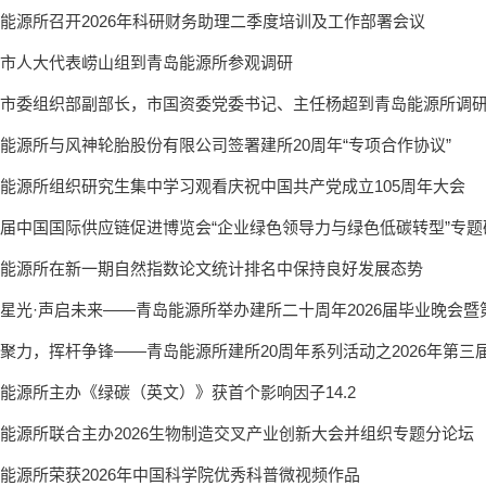
能源所召开2026年科研财务助理二季度培训及工作部署会议
市人大代表崂山组到青岛能源所参观调研
市委组织部副部长，市国资委党委书记、主任杨超到青岛能源所调
能源所与风神轮胎股份有限公司签署建所20周年“专项合作协议”
能源所组织研究生集中学习观看庆祝中国共产党成立105周年大会
届中国国际供应链促进博览会“企业绿色领导力与绿色低碳转型”专
能源所在新一期自然指数论文统计排名中保持良好发展态势
星光·声启未来——青岛能源所举办建所二十周年2026届毕业晚会
聚力，挥杆争锋——青岛能源所建所20周年系列活动之2026年第三
能源所主办《绿碳（英文）》获首个影响因子14.2
能源所联合主办2026生物制造交叉产业创新大会并组织专题分论坛
能源所荣获2026年中国科学院优秀科普微视频作品