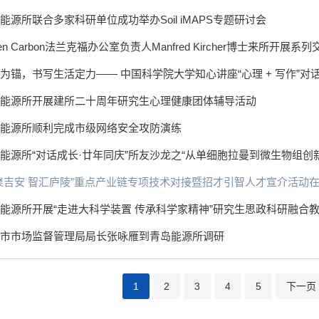
能源所联合多家科研单位成功举办Soil iMAPS专题研讨会
een Carbon法兰克福办公室负责人Manfred Kircher博士来所开展系
为锚，书写生活定力—— 中国科学院大学知心讲座“心理 + 写作”
能源所开展建所二十周年研究生心理健康团体辅导活动
能源所顺利完成市级网络安全攻防演练
能源所“对话成长·廿年同庆”所友沙龙之“从单细胞拉曼到微生物组创
聚吉安 智汇庐陵”重点产业链专项技术对接暨招才引智人才宣介活动
能源所开展“走进大科学装置 传承科学家精神”研究生思政科研融合
市市场监督管理局局长张咏雁到青岛能源所调研
1
2
3
4
5
下一页