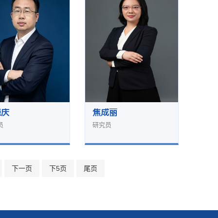
晓庆
焦成丽
员
研究员
下一页
下5页
尾页