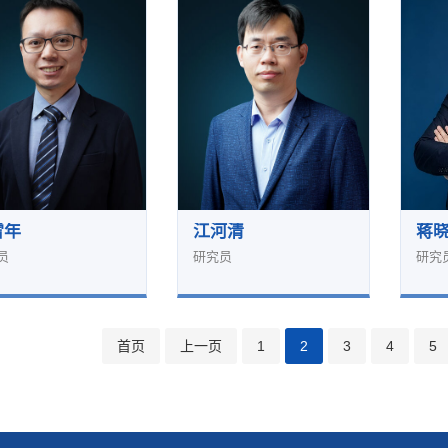
雪年
江河清
蒋
员
研究员
研究
首页
上一页
1
2
3
4
5