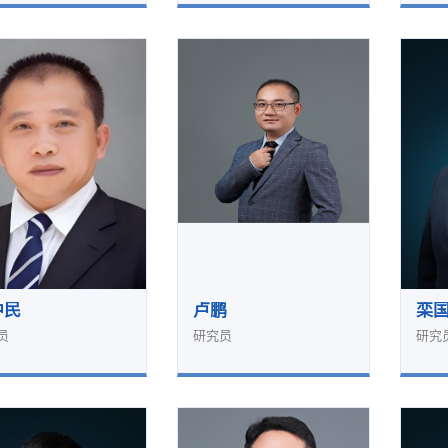
中民
卢鹏
栾
员
研究员
研究