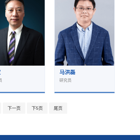
波
马洪磊
员
研究员
下一页
下5页
尾页