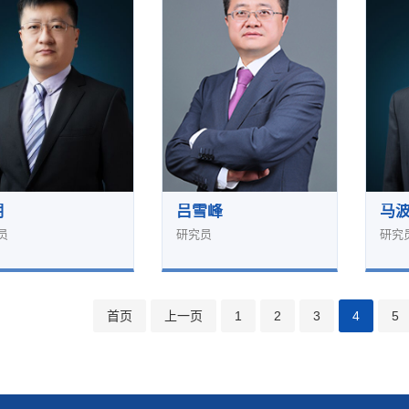
明
吕雪峰
马
员
研究员
研究
首页
上一页
1
2
3
4
5