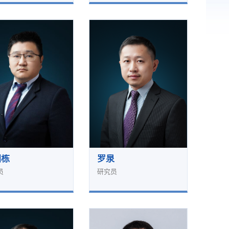
国栋
罗泉
员
研究员