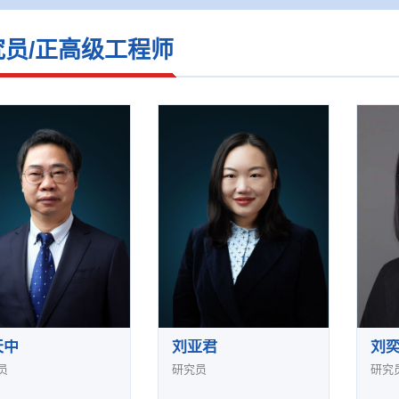
究员/正高级工程师
天中
刘亚君
刘
员
研究员
研究